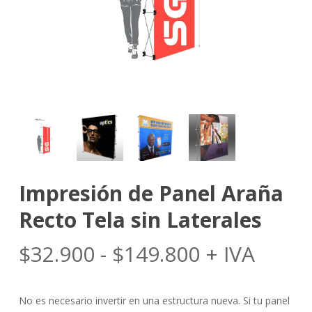
Impresión de Panel Araña
Recto Tela sin Laterales
Rango
$
32.900
-
$
149.800
+ IVA
de
precios:
No es necesario invertir en una estructura nueva. Si tu panel