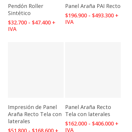
Este
Este
Cotizar
Cotizar
Pendón Roller
Panel Araña PAI Recto
producto
producto
Sintético
Rango
$
196.900
-
$
493.300
+
tiene
tiene
de
IVA
Rango
$
32.700
-
$
47.400
+
múltiples
múltiples
precios
de
IVA
variantes.
variantes.
desde
precios:
Las
Las
$196.9
desde
opciones
opciones
hasta
$32.700
$493.3
se
hasta
se
$47.400
pueden
pueden
elegir
elegir
en
en
la
la
página
página
de
de
Este
Este
Cotizar
Cotizar
Impresión de Panel
Panel Araña Recto
producto
producto
producto
producto
Araña Recto Tela con
Tela con laterales
tiene
tiene
laterales
Rango
$
162.000
-
$
406.000
+
múltiples
múltiples
de
IVA
Rango
$
51.800
-
$
168.600
+
variantes.
variantes.