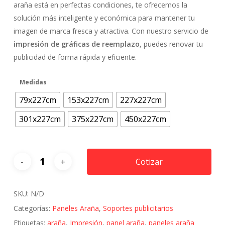
desde
araña está en perfectas condiciones, te ofrecemos la
$32.900
solución más inteligente y económica para mantener tu
hasta
imagen de marca fresca y atractiva. Con nuestro servicio de
$149.800
impresión de gráficas de reemplazo
, puedes renovar tu
publicidad de forma rápida y eficiente.
Medidas
79x227cm
153x227cm
227x227cm
301x227cm
375x227cm
450x227cm
Cotizar
SKU:
N/D
Categorías:
Paneles Araña
,
Soportes publicitarios
Etiquetas:
araña
,
Impresión
,
panel araña
,
paneles araña