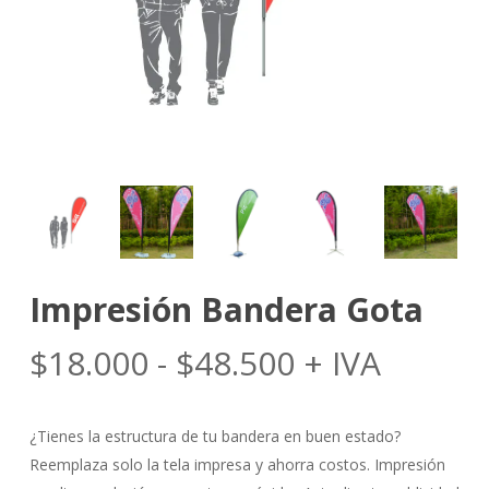
Impresión Bandera Gota
Rango
$
18.000
-
$
48.500
+ IVA
de
precios:
¿Tienes la estructura de tu bandera en buen estado?
desde
Reemplaza solo la tela impresa y ahorra costos. Impresión