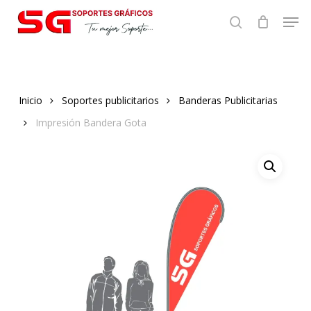
Skip
Men
to
search
main
content
Inicio
Soportes publicitarios
Banderas Publicitarias
Impresión Bandera Gota