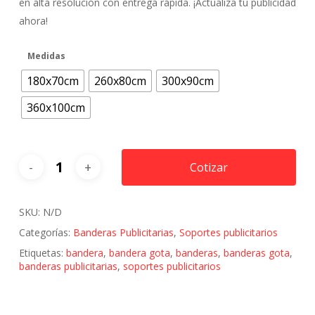
$18.000
en alta resolución con entrega rápida. ¡Actualiza tu publicidad
hasta
ahora!
$48.500
Medidas
180x70cm
260x80cm
300x90cm
360x100cm
Cotizar
SKU:
N/D
Categorías:
Banderas Publicitarias
,
Soportes publicitarios
Etiquetas:
bandera
,
bandera gota
,
banderas
,
banderas gota
,
banderas publicitarias
,
soportes publicitarios